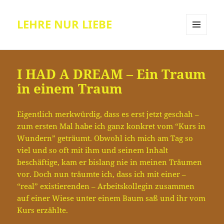
LEHRE NUR LIEBE
MENÜ
UND
WIDGETS
I HAD A DREAM – Ein Traum
in einem Traum
Eigentlich merkwürdig, dass es erst jetzt geschah –
zum ersten Mal habe ich ganz konkret vom “Kurs in
Wundern” geträumt. Obwohl ich mich am Tag so
viel und so oft mit ihm und seinem Inhalt
beschäftige, kam er bislang nie in meinen Träumen
vor. Doch nun träumte ich, dass ich mit einer –
“real” existierenden – Arbeitskollegin zusammen
auf einer Wiese unter einem Baum saß und ihr vom
Kurs erzählte.