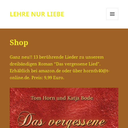
LEHRE NUR LIEBE
MENÜ
UND
WIDGETS
Shop
Ganz neu!! 13 berührende Lieder zu unserem
dreibändigen Roman “Das vergessene Lied”.
Erhältlich bei amazon.de oder über hornth40@t-
online.de. Preis: 9,99 Euro.