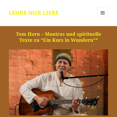
LEHRE NUR LIEBE
MENÜ
UND
WIDGETS
Tom Horn – Mantras und spirituelle
Texte zu “Ein Kurs in Wundern”*