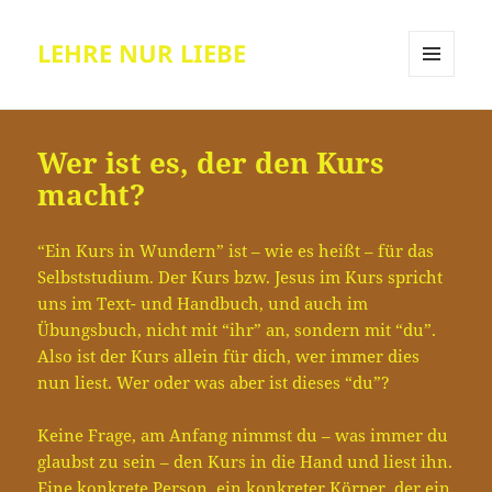
LEHRE NUR LIEBE
MENÜ
UND
WIDGETS
Wer ist es, der den Kurs
macht?
“Ein Kurs in Wundern” ist – wie es heißt – für das
Selbststudium. Der Kurs bzw. Jesus im Kurs spricht
uns im Text- und Handbuch, und auch im
Übungsbuch, nicht mit “ihr” an, sondern mit “du”.
Also ist der Kurs allein für dich, wer immer dies
nun liest. Wer oder was aber ist dieses “du”?
Keine Frage, am Anfang nimmst du – was immer du
glaubst zu sein – den Kurs in die Hand und liest ihn.
Eine konkrete Person, ein konkreter Körper, der ein