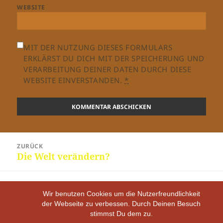
WEBSITE
MIT DER NUTZUNG DIESES FORMULARS
ERKLÄRST DU DICH MIT DER SPEICHERUNG UND
VERARBEITUNG DEINER DATEN DURCH DIESE
WEBSITE EINVERSTANDEN.
*
Beitragsnavigation
ZURÜCK
Die Welt verändern?
Vorheriger
Beitrag:
WEITER
Ich bin der Träumer meines Traums
Nächster
Wir benutzen Cookies um die Nutzerfreundlichkeit
der Webseite zu verbessen. Durch Deinen Besuch
Beitrag:
stimmst Du dem zu.
IMPRESSUM
/ DATENSCHUTZERKLÄRUNG